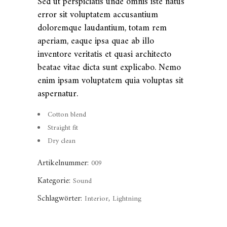
Sed ut perspiciatis unde omnis iste natus
error sit voluptatem accusantium
doloremque laudantium, totam rem
aperiam, eaque ipsa quae ab illo
inventore veritatis et quasi architecto
beatae vitae dicta sunt explicabo. Nemo
enim ipsam voluptatem quia voluptas sit
aspernatur.
Cotton blend
Straight fit
Dry clean
Artikelnummer:
009
Kategorie:
Sound
Schlagwörter:
,
Interior
Lightning