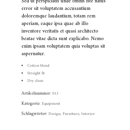
Sed ut perspiciatis unde omnis iste natus
error sit voluptatem accusantium
doloremque laudantium, totam rem
aperiam, eaque ipsa quae ab illo
inventore veritatis et quasi architecto
beatae vitae dicta sunt explicabo. Nemo
enim ipsam voluptatem quia voluptas sit
aspernatur.
Cotton blend
Straight fit
Dry clean
Artikelnummer:
013
Kategorie:
Equipment
Schlagwörter:
,
,
Design
Furniture
Interior